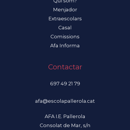
Qui som?
Menjador
Extraescolars
Casal
Comissions
Afa Informa
Contactar
697 49 21 79
afa@escolapallerola.cat
AFA I.E. Pallerola
Consolat de Mar, s/n